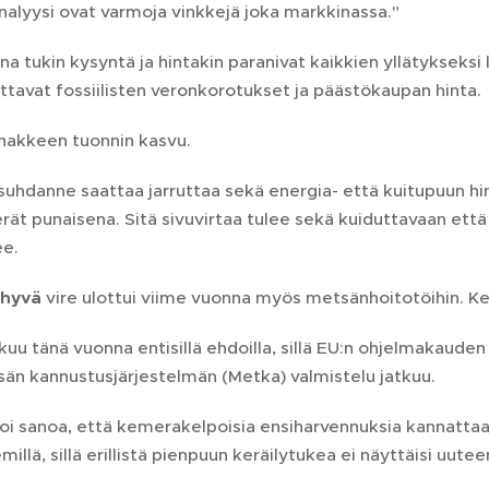
alyysi ovat varmoja vinkkejä joka markkinassa."
a tukin kysyntä ja hintakin paranivat kaikkien yllätyksek
ttavat fossiilisten veronkorotukset ja päästökaupan hinta.
hakkeen tuonnin kasvu.
suhdanne saattaa jarruttaa sekä energia- että kuitupuun h
erät punaisena. Sitä sivuvirtaa tulee sekä kuiduttavaan e
ee.
 hyvä
vire ulottui viime vuonna myös metsänhoitotöihin. 
uu tänä vuonna entisillä ehdoilla, sillä EU:n ohjelmakauden 
än kannustusjärjestelmän (Metka) valmistelu jatkuu.
oi sanoa, että kemerakelpoisia ensiharvennuksia kannattaa 
illä, sillä erillistä pienpuun keräilytukea ei näyttäisi uute