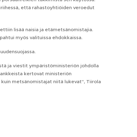
tiriihessä, että rahastoyhtiöiden veroedut
ttiin lisää naisia ja etämetsänomistajia.
apahtui myös valituissa ehdokkaissa.
suudensuojassa.
stä ja viestit ympäristöministeriön johdolla
hankkeista kertovat ministeriön
a kuin metsänomistajat niitä lukevat", Tiirola