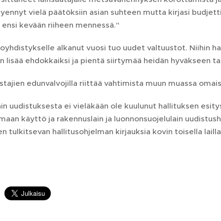
 kyennyt vielä päätöksiin asian suhteen mutta kirjasi budjet
 ensi kevään riiheen mennessä."
yhdistykselle alkanut vuosi tuo uudet valtuustot. Niihin hae
in lisää ehdokkaiksi ja pientä siirtymää heidän hyväkseen t
tajien edunvalvojilla riittää vahtimista muun muassa omai
in uudistuksesta ei vieläkään ole kuulunut hallituksen esity
maan käyttö ja rakennuslain ja luonnonsuojelulain uudistus
n tulkitsevan hallitusohjelman kirjauksia kovin toisella laill