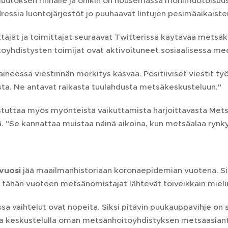
uutoksen rinnalle ja ohikin on nousemassa monimuotoisuu
ressia luontojärjestöt jo puuhaavat lintujen pesimäaikaiste
äjät ja toimittajat seuraavat Twitterissä käytävää metsäk
oyhdistysten toimijat ovat aktivoituneet sosiaalisessa me
ineessa viestinnän merkitys kasvaa. Positiiviset viestit ty
sta. Ne antavat raikasta tuulahdusta metsäkeskusteluun."
istuttaa myös myönteistä vaikuttamista harjoittavasta Mets
 "Se kannattaa muistaa näinä aikoina, kun metsäalaa rynkyt
vuosi
jää maailmanhistoriaan koronaepidemian vuotena. Sii
 tähän vuoteen metsänomistajat lähtevät toiveikkain mieli
a vaihtelut ovat nopeita. Siksi pitävin puukauppavihje on
ta keskustelulla oman metsänhoitoyhdistyksen metsäasiantun