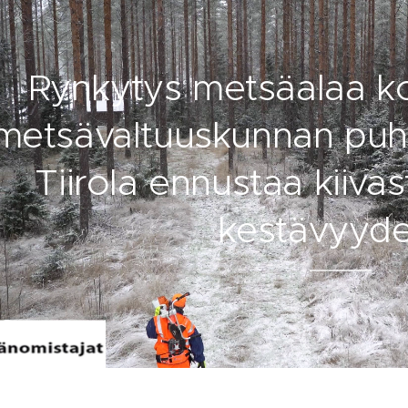
Rynkytys metsäalaa ko
metsävaltuuskunnan puh
Tiirola ennustaa kiiva
kestävyyde
04.01.2021