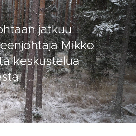
htaan jatkuu –
eenjohtaja Mikko
sta keskustelua
stä