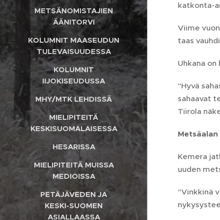
katkonta-an
METSÄNOMISTAJIEN
ÄÄNITORVI
Viime vuonn
KOLUMNIT MAASEUDUN
taas vauhdi
TULEVAISUUDESSA
Uhkana on 
KOLUMNIT
IIJOKISEUDUSSA
"Hyvä saha
sahaavat t
MHY/MTK LEHDISSÄ
Tiirola näk
MIELIPITEITÄ
KESKISUOMALAISESSA
Metsäalan
HESARISSA
Kemera jatk
MIELIPITEITÄ MUISSA
uuden mets
MEDIOISSA
"Vinkkinä v
PETÄJÄVEDEN JA
nykysysteem
KESKI-SUOMEN
ASIALLAASSA