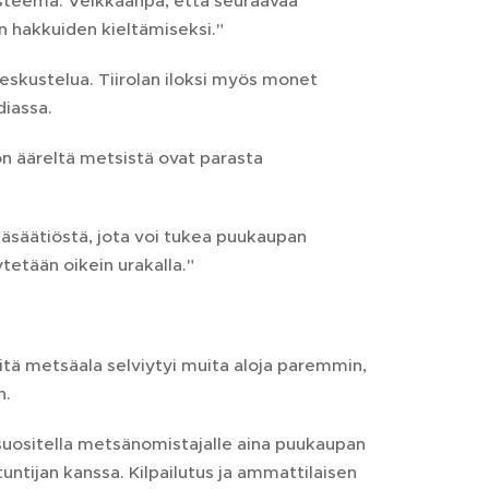
steema. Veikkaanpa, että seuraavaa
n hakkuiden kieltämiseksi."
eskustelua. Tiirolan iloksi myös monet
diassa.
ön ääreltä metsistä ovat parasta
äsäätiöstä, jota voi tukea puukaupan
etään oikein urakalla."
tä metsäala selviytyi muita aloja paremmin,
n.
 suositella metsänomistajalle aina puukaupan
tijan kanssa. Kilpailutus ja ammattilaisen