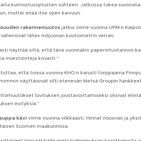
laita kunnostusojitusten suhteen. Jatkossa tukea suunnat
un, muttei enää itse ojien kaivuun.
lisuuden rakennemuutos
jatkui viime vuonna UPM:n Kaipol
vähensivät lähes miljoonan kuutiometrin verran.
asti näyttää siltä, että tänä vuonnakin paperintuotannon k
sia investointeja kovasti."
istuttaa, että toissa vuonna KHO:n karusti torppaama Finn
rmimmin näyttäisivät silti etenevän Metsä Groupin hankkee
tömuutokset luvituksen joustavoittamiseksi olisivat elintär
tuksen esityksiä."
kauppa kävi
viime vuonna vilkkaasti. Hinnat nousivat ja yks
i itäisen Suomen maakunnissa.
ittäneet lainsäätäjälle metsävähennyksen korottamista ja