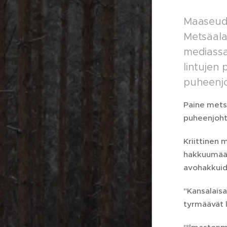
Maaseudu
Metsäala
mediassa
lintujen
puheenjoh
Paine mets
puheenjoh
Kriittinen 
hakkuumääri
avohakkuid
"Kansalaisa
tyrmäävät 