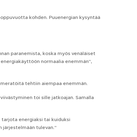
si loppuvuotta kohden. Puuenergian kysyntää
innan paranemista, koska myös venäläiset
ttä energiakäyttöön normaalia enemmän",
Kemeratöitä tehtiin aiempaa enemmän.
viivästyminen toi sille jatkoajan. Samalla
tarjota energiaksi tai kuiduksi
en järjestelmään tulevan."