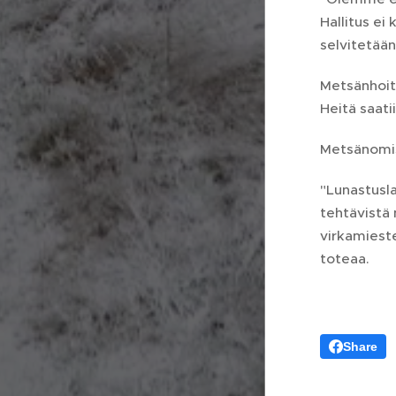
Hallitus ei
selvitetään
Metsänhoito
Heitä saati
Metsänomis
"Lunastusla
tehtävistä 
virkamieste
toteaa.
Share