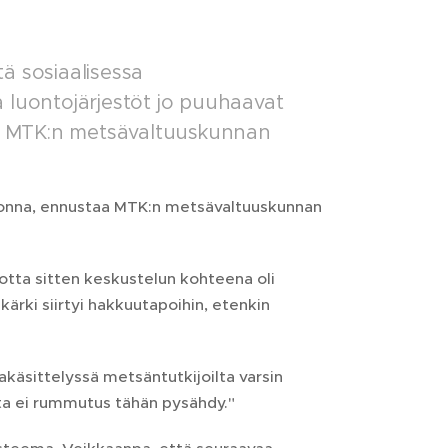
ä sosiaalisessa
 luontojärjestöt jo puuhaavat
noo MTK:n metsävaltuuskunnan
uonna, ennustaa MTK:n metsävaltuuskunnan
uotta sitten keskustelun kohteena oli
rki siirtyi hakkuutapoihin, etenkin
käsittelyssä metsäntutkijoilta varsin
ta ei rummutus tähän pysähdy."