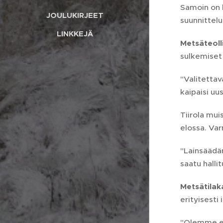
Samoin on 
JOULUKIRJEET
suunnittelu
LINKKEJÄ
Metsäteol
sulkemiset 
"Valitettav
kaipaisi uu
Tiirola mu
elossa. Va
"Lainsäädän
saatu halli
Metsätila
erityisest
"Olemme es