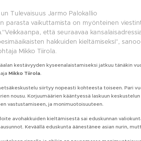
n Tulevaisuus Jarmo Palokallio
n parasta vaikuttamista on myönteinen viestint
."Veikkaanpa, että seuraavaa kansalaisadressia
 pesimäaikaisten hakkuiden kieltämiseksi", sa
taja Mikko Tiirola.
äalan kestävyyden kyseenalaistamiseksi jatkuu tänäkin v
taja
Mikko Tiirola
.
metsäkeskustelu siirtyy nopeasti kohteesta toiseen. Pari v
en nousu. Korjuumäärien kääntyessä laskuun keskustelun kä
en vastustamiseen, ja monimuotoisuuteen.
loite avohakkuiden kieltämisestä sai eduskunnan valiokunta
lausunnot. Keväällä eduskunta äänestänee asian nurin, mut