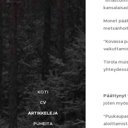
"Ilmastonm
kansalaisad
Monet päätt
metsänhoit
"Kovassa pa
vaikuttami
Tiirola mu
yhteydessä.
KOTI
Päättynyt 
CV
joten myös
ARTIKKELEJA
"Puukaupass
aloittamis
PUHEITA