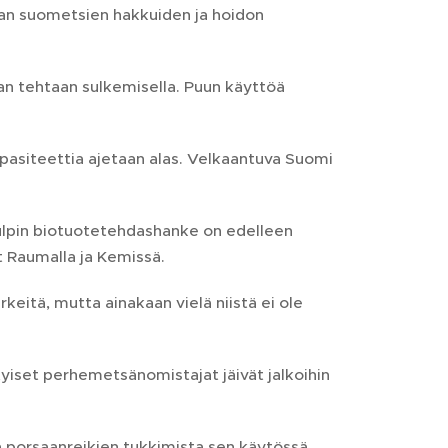
aan suometsien hakkuiden ja hoidon
an tehtaan sulkemisella. Puun käyttöä
apasiteettia ajetaan alas. Velkaantuva Suomi
pulpin biotuotetehdashanke on edelleen
t Raumalla ja Kemissä.
keitä, mutta ainakaan vielä niistä ei ole
ityiset perhemetsänomistajat jäivät jalkoihin
 porsaanreikien tukkimista sen käytössä.