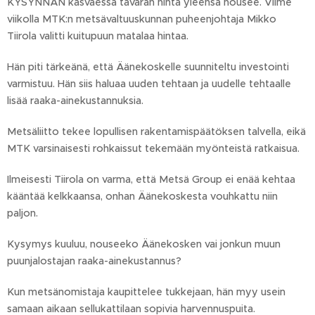
KYSYNNÄN kasvaessa tavaran hinta yleensä nousee. Viime
viikolla MTK:n metsävaltuuskunnan puheenjohtaja Mikko
Tiirola valitti kuitupuun matalaa hintaa.
Hän piti tärkeänä, että Äänekoskelle suunniteltu investointi
varmistuu. Hän siis haluaa uuden tehtaan ja uudelle tehtaalle
lisää raaka-ainekustannuksia.
Metsäliitto tekee lopullisen rakentamispäätöksen talvella, eikä
MTK varsinaisesti rohkaissut tekemään myönteistä ratkaisua.
Ilmeisesti Tiirola on varma, että Metsä Group ei enää kehtaa
kääntää kelkkaansa, onhan Äänekoskesta vouhkattu niin
paljon.
Kysymys kuuluu, nouseeko Äänekosken vai jonkun muun
puunjalostajan raaka-ainekustannus?
Kun metsänomistaja kaupittelee tukkejaan, hän myy usein
samaan aikaan sellukattilaan sopivia harvennuspuita.