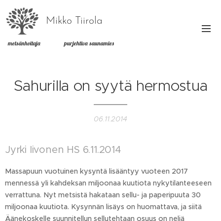
Mikko Tiirola
metsänhoitaja purjehtiva saunamies
Sahurilla on syytä hermostua
06.11.2014
Jyrki Iivonen HS 6.11.2014
Massapuun vuotuinen kysyntä lisääntyy vuoteen 2017
mennessä yli kahdeksan miljoonaa kuutiota nykytilanteeseen
verrattuna. Nyt metsistä hakataan sellu- ja paperipuuta 30
miljoonaa kuutiota. Kysynnän lisäys on huomattava, ja siitä
Äänekoskelle suunnitellun sellutehtaan osuus on neljä