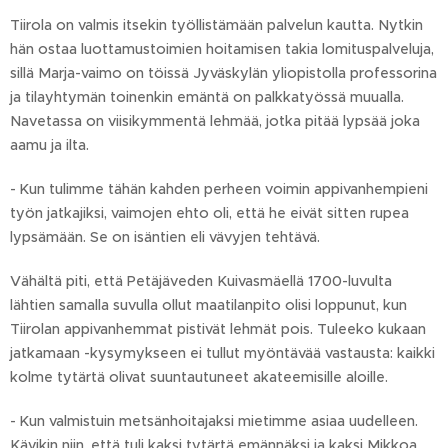
Tiirola on valmis itsekin työllistämään palvelun kautta. Nytkin
hän ostaa luottamustoimien hoitamisen takia lomituspalveluja,
sillä Marja-vaimo on töissä Jyväskylän yliopistolla professorina
ja tilayhtymän toinenkin emäntä on palkkatyössä muualla.
Navetassa on viisikymmentä lehmää, jotka pitää lypsää joka
aamu ja ilta.
- Kun tulimme tähän kahden perheen voimin appivanhempieni
työn jatkajiksi, vaimojen ehto oli, että he eivät sitten rupea
lypsämään. Se on isäntien eli vävyjen tehtävä.
Vähältä piti, että Petäjäveden Kuivasmäellä 1700-luvulta
lähtien samalla suvulla ollut maatilanpito olisi loppunut, kun
Tiirolan appivanhemmat pistivät lehmät pois. Tuleeko kukaan
jatkamaan -kysymykseen ei tullut myöntävää vastausta: kaikki
kolme tytärtä olivat suuntautuneet akateemisille aloille.
- Kun valmistuin metsänhoitajaksi mietimme asiaa uudelleen.
Kävikin niin, että tuli kaksi tytärtä emännäksi ja kaksi Mikkoa