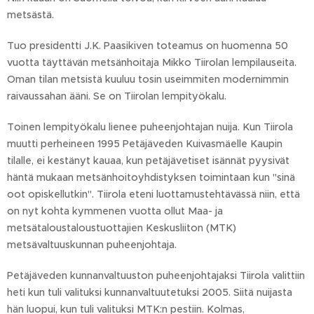
metsästä.
Tuo presidentti J.K. Paasikiven toteamus on huomenna 50
vuotta täyttävän metsänhoitaja Mikko Tiirolan lempilauseita.
Oman tilan metsistä kuuluu tosin useimmiten modernimmin
raivaussahan ääni. Se on Tiirolan lempityökalu.
Toinen lempityökalu lienee puheenjohtajan nuija. Kun Tiirola
muutti perheineen 1995 Petäjäveden Kuivasmäelle Kaupin
tilalle, ei kestänyt kauaa, kun petäjävetiset isännät pyysivät
häntä mukaan metsänhoitoyhdistyksen toimintaan kun "sinä
oot opiskellutkin". Tiirola eteni luottamustehtävässä niin, että
on nyt kohta kymmenen vuotta ollut Maa- ja
metsätaloustaloustuottajien Keskusliiton (MTK)
metsävaltuuskunnan puheenjohtaja.
Petäjäveden kunnanvaltuuston puheenjohtajaksi Tiirola valittiin
heti kun tuli valituksi kunnanvaltuutetuksi 2005. Siitä nuijasta
hän luopui, kun tuli valituksi MTK:n pestiin. Kolmas,