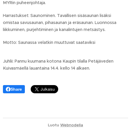
MYRin puheenjohtaja.
Harrastukset: Saunominen. Tavallisen sisäsaunan lisäksi
omistaa savusaunan, pihasaunan ja eräsaunan. Luonnossa
liikkuminen, purjehtiminen ja kanalintujen metsästys.
Motto: Saunassa velatkin muuttuvat saataviksi
Juhlii: Pannu kuumana kotona Kaupin tilalla Petäjäveden
Kuivasmäellä lauantaina 14.4. kello 14 alkaen.
Share
Luotu
Webnodella