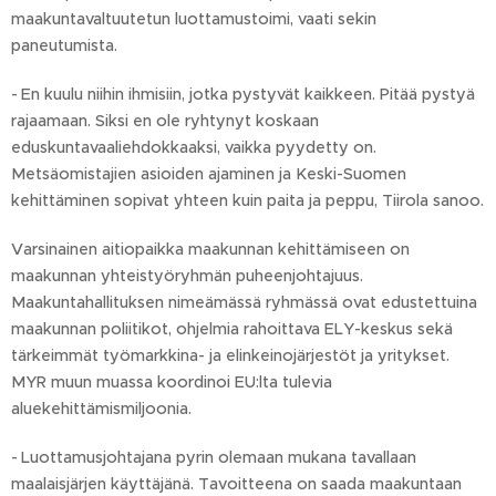
maakuntavaltuutetun luottamustoimi, vaati sekin
paneutumista.
- En kuulu niihin ihmisiin, jotka pystyvät kaikkeen. Pitää pystyä
rajaamaan. Siksi en ole ryhtynyt koskaan
eduskuntavaaliehdokkaaksi, vaikka pyydetty on.
Metsäomistajien asioiden ajaminen ja Keski-Suomen
kehittäminen sopivat yhteen kuin paita ja peppu, Tiirola sanoo.
Varsinainen aitiopaikka maakunnan kehittämiseen on
maakunnan yhteistyöryhmän puheenjohtajuus.
Maakuntahallituksen nimeämässä ryhmässä ovat edustettuina
maakunnan poliitikot, ohjelmia rahoittava ELY-keskus sekä
tärkeimmät työmarkkina- ja elinkeinojärjestöt ja yritykset.
MYR muun muassa koordinoi EU:lta tulevia
aluekehittämismiljoonia.
- Luottamusjohtajana pyrin olemaan mukana tavallaan
maalaisjärjen käyttäjänä. Tavoitteena on saada maakuntaan