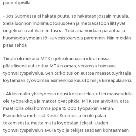
puupohjaisilla.
- Jos Suomessa ei hakata puuta, se hakataan jossain muualla.
Siellä luonnon monimuotoisuuteen ja metsäkatoon liittyvät
ongelmat ovat ihan eri tasoa. Toki aina voidaan parantaa ja
huomioida ympäristö- ja vesistöarvoja paremmin. Niin meidän
pitää tehdä.
Tiirola oli mukana MTK:n johtokunnassa ideoimassa
pääsiäisenä uutisoitua MTK:n omaa, verkossa toimivaa
työnvälityspalvelua. Sen tarkoitus on auttaa maaseutuyrittäjiä
löytämään työvoimaa esimerkiksi kausitöihin ja kiireapulaisiksi.
- Aktiivimallin yhteydessä nousi keskustelua, ettei maaseudulla
ole työpaikkoja ja matkat ovat pitkiä. MTK:ssa arvioitiin, että
maatiloilla olisi hommia jopa 15 000 työpaikan verran.
Esimerkiksi metsissä Keski-Suomessa ei ole pulaa
tekemisestä, mutta mistä löydetään tekijät. Uuden
työnvälityspalvelun avulla työ ja tekijät saadaan kohtaamaan.