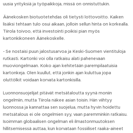
uusia yrityksiä ja työpaikkoja, missä on onnistuttukin.
Äänekosken biotuotetehdas oli tietysti lottovoitto. Kaiken
lisäksi tehtaan tulo osui aikaan, jolloin sellun hinta on korkealla.
Tiirola toivoo, että investointi poikisi pian myös
kartonkikoneen Äänekoskelle.
- Se nostaisi puun jalostusarvoa ja Keski-Suomen vientituloja
rutkasti. Kartonki voi olla ratkaisu alati pahenevaan
muoviongelmaan. Koko ajan kehitetään parempilaatuisia
kartonkeja. Olen kuullut, että jonkin ajan kuluttua jopa
oluttölkit voidaan korvata kartonkisilla.
Luonnonsuojelijat pitävät metsätaloutta syynä moniin
ongelmiin, mutta Tiirola näkee asian toisin. Hän viihtyy
luonnossa ja kannattaa sen suojelua, mutta hyvin hoidettu
metsätalous ei ole ongelmien syy, vaan paremminkin ratkaisu.
Isoimman globaalisen ongelman eli ilmastonmuutoksen
hillitsemisessä auttaa, kun korvataan fossiiliset raaka-aineet