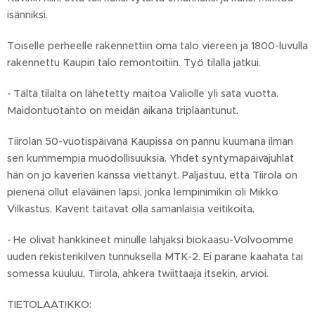
isänniksi.
Toiselle perheelle rakennettiin oma talo viereen ja 1800-luvulla
rakennettu Kaupin talo remontoitiin. Työ tilalla jatkui.
- Tältä tilalta on lähetetty maitoa Valiolle yli sata vuotta.
Maidontuotanto on meidän aikana triplaantunut.
Tiirolan 50-vuotispäivänä Kaupissa on pannu kuumana ilman
sen kummempia muodollisuuksia. Yhdet syntymäpäiväjuhlat
hän on jo kaverien kanssa viettänyt. Paljastuu, että Tiirola on
pienenä ollut eläväinen lapsi, jonka lempinimikin oli Mikko
Vilkastus. Kaverit taitavat olla samanlaisia veitikoita.
- He olivat hankkineet minulle lahjaksi biokaasu-Volvoomme
uuden rekisterikilven tunnuksella MTK-2. Ei parane kaahata tai
somessa kuuluu, Tiirola, ahkera twiittaaja itsekin, arvioi.
TIETOLAATIKKO: