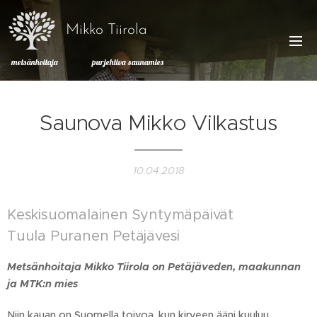
Mikko Tiirola
metsänhoitaja purjehtiva saunamies
Saunova Mikko Vilkastus
10.04.2018
Keskisuomalainen Syntymäpäivät
Tuula Puranen Petäjävesi
Metsänhoitaja Mikko Tiirola on Petäjäveden, maakunnan
ja MTK:n mies
Niin kauan on Suomella toivoa, kun kirveen ääni kuuluu