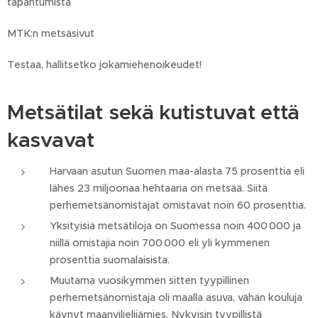
tapahtumista
MTK:n metsäsivut
Testaa, hallitsetko jokamiehenoikeudet!
Metsätilat sekä kutistuvat että
kasvavat
Harvaan asutun Suomen maa-alasta 75 prosenttia eli
lähes 23 miljoonaa hehtaaria on metsää. Siitä
perhemetsänomistajat omistavat noin 60 prosenttia.
Yksityisiä metsätiloja on Suomessa noin 400 000 ja
niillä omistajia noin 700 000 eli yli kymmenen
prosenttia suomalaisista.
Muutama vuosikymmen sitten tyypillinen
perhemetsänomistaja oli maalla asuva, vähän kouluja
käynyt maanviljelijämies. Nykyisin tyypillistä