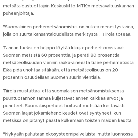
metsätaloustuottajain Keskusliitto MTK:n metsävaltuuskunnan
puheenjohtaja.
"Suomalainen perhemetsänomistus on huikea menestystarina,
jolla on suurta kansantaloudellista merkitystä", Tiirola toteaa.
Tarinan tueksi on helppo löytää lukuja: perheet omistavat
Suomen metsistä 60 prosenttia, ja peräti 80 prosenttia
metsäteollisuuden viennin raaka-aineesta tulee perhemetsistä.
Eikä pidä unohtaa sitäkään, että metsäteollisuus on 20
prosentin osuudellaan Suomen suurin vientiala.
Tiirola muistuttaa, että suomalaisen metsänomistuksen ja
puuntuotannon tarinaa kuljettavat ennen kaikkea arvot ja
perinteet. Suomalaisperheet hoitavat metsiään kestävästi.
Suomen laajat jokamiehenoikeudet ovat syntyneet, kun
metsissä on pitänyt päästä kulkemaan toisten maiden kautta.
"Nykyään puhutaan ekosysteemipalveluista, mutta luonnossa