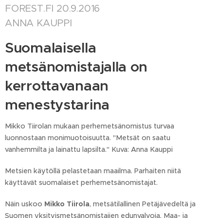
FOREST.FI 20.9.2016
ANNA KAUPPI
Suomalaisella
metsänomistajalla on
kerrottavanaan
menestystarina
Mikko Tiirolan mukaan perhemetsänomistus turvaa
luonnostaan monimuotoisuutta. "Metsät on saatu
vanhemmilta ja lainattu lapsilta." Kuva: Anna Kauppi
Metsien käytöllä pelastetaan maailma. Parhaiten niitä
käyttävät suomalaiset perhemetsänomistajat.
Näin uskoo
Mikko Tiirola
, metsätilallinen Petäjävedeltä ja
Suomen yksityismetsänomistajien edunvalvoja, Maa- ja