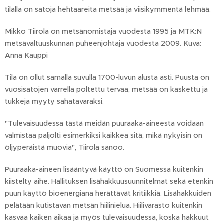
tilalla on satoja hehtaareita metsää ja viisikymmentä lehmää.
Mikko Tiirola on metsänomistaja vuodesta 1995 ja MTK:N
metsävaltuuskunnan puheenjohtaja vuodesta 2009. Kuva:
Anna Kauppi
Tila on ollut samalla suvulla 1700-luvun alusta asti. Puusta on
vuosisatojen varrella poltettu tervaa, metsää on kaskettu ja
tukkeja myyty sahatavaraksi.
"Tulevaisuudessa tästä meidän puuraaka-aineesta voidaan
valmistaa paljolti esimerkiksi kaikkea sitä, mikä nykyisin on
öljyperäistä muovia", Tiirola sanoo.
Puuraaka-aineen lisääntyvä käyttö on Suomessa kuitenkin
kiistelty aihe. Hallituksen lisähakkuusuunnitelmat sekä etenkin
puun käyttö bioenergiana herättävät kritiikkiä. Lisähakkuiden
pelätään kutistavan metsän hiilinielua. Hiilivarasto kuitenkin
kasvaa kaiken aikaa ja myös tulevaisuudessa, koska hakkuut