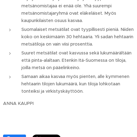
metsänomistajaa ei enää ole. Yhä suurempi
metsänomistajaryhmä ovat eläkeläiset. Myös
kaupunkilaisten osuus kasvaa.
Suomalaiset metsätilat ovat tyypillisesti pieniä. Niiden
koko on keskimäärin 30 hehtaaria. Yli sadan hehtaarin
metsätiloja on vain viisi prosenttia.
Suuret metsätilat ovat kasvussa sekä lukumäärältään
että pinta-alaltaan. Etenkin Itä-Suomessa on tiloja,
joilla metsä on pääelinkeino.
Samaan aikaa kasvaa myös pienten, alle kymmenen
hehtaarin tilojen lukumäärä, kun tiloja lohkotaan
tonteiksi ja virkistyskäyttöön.
ANNA KAUPPI