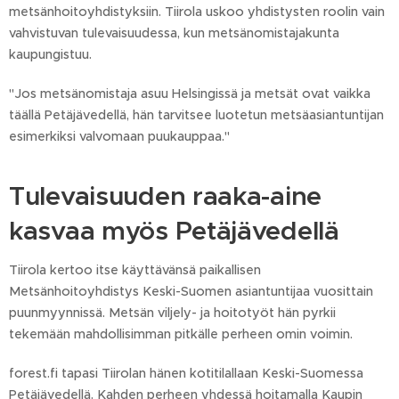
metsänhoitoyhdistyksiin. Tiirola uskoo yhdistysten roolin vain
vahvistuvan tulevaisuudessa, kun metsänomistajakunta
kaupungistuu.
"Jos metsänomistaja asuu Helsingissä ja metsät ovat vaikka
täällä Petäjävedellä, hän tarvitsee luotetun metsäasiantuntijan
esimerkiksi valvomaan puukauppaa."
Tulevaisuuden raaka-aine
kasvaa myös Petäjävedellä
Tiirola kertoo itse käyttävänsä paikallisen
Metsänhoitoyhdistys Keski-Suomen asiantuntijaa vuosittain
puunmyynnissä. Metsän viljely- ja hoitotyöt hän pyrkii
tekemään mahdollisimman pitkälle perheen omin voimin.
forest.fi tapasi Tiirolan hänen kotitilallaan Keski-Suomessa
Petäjävedellä. Kahden perheen yhdessä hoitamalla Kaupin