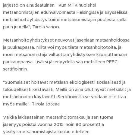
järjestö on ainutlaatuinen. "Kun MTK huolehtii
metsänomistajien edunvalvonnasta Helsingissä ja Brysselissä,
metsänhoitoyhdistys toimii metsänomistajan puolesta siellä
puun juurella", Tiirola sanoo.
Metsänhoitoyhdistykset neuvovat jäseniään metsänhoidossa
ja puukaupassa. Niiltä voi myös tilata metsänhoitotöitä, ja
moni metsänomistaja valtuuttaa yhdistyksen kilpailuttamaan
puukauppansa. Lisäksi jäsenyydellä saa metsilleen PEFC-
sertifioinnin.
"Suomalaiset hoitavat metsiään ekologisesti, sosiaalisesti ja
taloudellisesti kestävästi. Meillä on aina ollut hyvät metsälait ja
metsänhoidon käytännöt. Sertifioinnilla se voidaan osoittaa
myös muille", Tiirola toteaa.
Vaikka lakisääteinen metsänhoitomaksu ja sen tuoma
jäsenyys poistui vuonna 2015, noin 80 prosenttia
yksityismetsänomistajista kuuluu edelleen