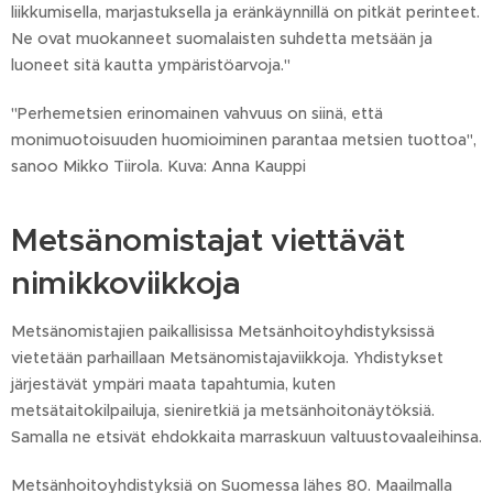
liikkumisella, marjastuksella ja eränkäynnillä on pitkät perinteet.
Ne ovat muokanneet suomalaisten suhdetta metsään ja
luoneet sitä kautta ympäristöarvoja."
"Perhemetsien erinomainen vahvuus on siinä, että
monimuotoisuuden huomioiminen parantaa metsien tuottoa",
sanoo Mikko Tiirola. Kuva: Anna Kauppi
Metsänomistajat viettävät
nimikkoviikkoja
Metsänomistajien paikallisissa Metsänhoitoyhdistyksissä
vietetään parhaillaan Metsänomistajaviikkoja. Yhdistykset
järjestävät ympäri maata tapahtumia, kuten
metsätaitokilpailuja, sieniretkiä ja metsänhoitonäytöksiä.
Samalla ne etsivät ehdokkaita marraskuun valtuustovaaleihinsa.
Metsänhoitoyhdistyksiä on Suomessa lähes 80. Maailmalla