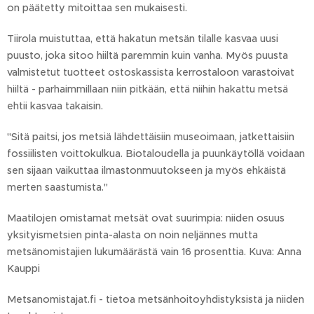
on päätetty mitoittaa sen mukaisesti.
Tiirola muistuttaa, että hakatun metsän tilalle kasvaa uusi
puusto, joka sitoo hiiltä paremmin kuin vanha. Myös puusta
valmistetut tuotteet ostoskassista kerrostaloon varastoivat
hiiltä - parhaimmillaan niin pitkään, että niihin hakattu metsä
ehtii kasvaa takaisin.
"Sitä paitsi, jos metsiä lähdettäisiin museoimaan, jatkettaisiin
fossiilisten voittokulkua. Biotaloudella ja puunkäytöllä voidaan
sen sijaan vaikuttaa ilmastonmuutokseen ja myös ehkäistä
merten saastumista."
Maatilojen omistamat metsät ovat suurimpia: niiden osuus
yksityismetsien pinta-alasta on noin neljännes mutta
metsänomistajien lukumäärästä vain 16 prosenttia. Kuva: Anna
Kauppi
Metsanomistajat.fi - tietoa metsänhoitoyhdistyksistä ja niiden