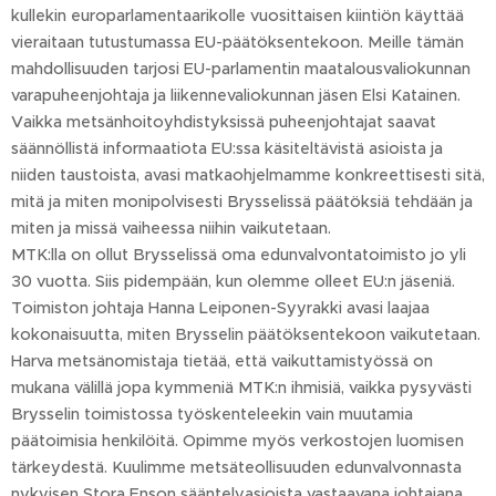
kullekin europarlamentaarikolle vuosittaisen kiintiön käyttää
vieraitaan tutustumassa EU-päätöksentekoon. Meille tämän
mahdollisuuden tarjosi EU-parlamentin maatalousvaliokunnan
varapuheenjohtaja ja liikennevaliokunnan jäsen Elsi Katainen.
Vaikka metsänhoitoyhdistyksissä puheenjohtajat saavat
säännöllistä informaatiota EU:ssa käsiteltävistä asioista ja
niiden taustoista, avasi matkaohjelmamme konkreettisesti sitä,
mitä ja miten monipolvisesti Brysselissä päätöksiä tehdään ja
miten ja missä vaiheessa niihin vaikutetaan.
MTK:lla on ollut Brysselissä oma edunvalvontatoimisto jo yli
30 vuotta. Siis pidempään, kun olemme olleet EU:n jäseniä.
Toimiston johtaja Hanna Leiponen-Syyrakki avasi laajaa
kokonaisuutta, miten Brysselin päätöksentekoon vaikutetaan.
Harva metsänomistaja tietää, että vaikuttamistyössä on
mukana välillä jopa kymmeniä MTK:n ihmisiä, vaikka pysyvästi
Brysselin toimistossa työskenteleekin vain muutamia
päätoimisia henkilöitä. Opimme myös verkostojen luomisen
tärkeydestä. Kuulimme metsäteollisuuden edunvalvonnasta
nykyisen Stora Enson sääntelyasioista vastaavana johtajana