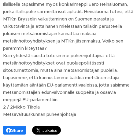
Illallisella tapasimme myös konkarimeppi Eero Heinäluoman,
jonka illallispuhe sai meiltä isot aplodit. Heinäluoma totesi, että
MTK:n Brysselin vaikuttaminen on Suomen parasta ja
vaikuttavinta ja että hänen mielestään tälläkin perusteella
jokaisen metsänomistajan kannattaa maksaa
metsänhoitoyhdistyksen ja MTK:n jäsenmaksu. Voiko sen
paremmin kiteyttää?
Kuin yhdestä suusta totesimme puheenjohtajina, että
metsänhoitoyhdistykset ovat puoluepoliittisesti
sitoutumattomia, mutta aina metsänomistajan puolella.
Lupasimme, että kannustamme kaikkia metsänomistajia
käyttämään ääntään EU-parlamenttivaaleissa, jotta saisimme
metsänomistajien edunvalvonnalle suopeita ja osaavia
meppejä EU-parlamenttiin.
2 / 2Mikko Tiirola
Metsävaltuuskunnan puheenjohtaja
Share