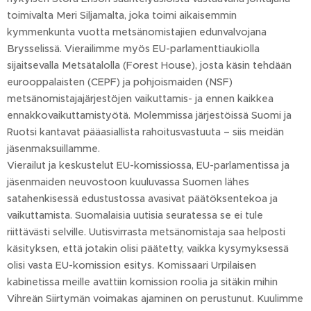
toimivalta Meri Siljamalta, joka toimi aikaisemmin
kymmenkunta vuotta metsänomistajien edunvalvojana
Brysselissä. Vierailimme myös EU-parlamenttiaukiolla
sijaitsevalla Metsätalolla (Forest House), josta käsin tehdään
eurooppalaisten (CEPF) ja pohjoismaiden (NSF)
metsänomistajajärjestöjen vaikuttamis- ja ennen kaikkea
ennakkovaikuttamistyötä. Molemmissa järjestöissä Suomi ja
Ruotsi kantavat pääasiallista rahoitusvastuuta – siis meidän
jäsenmaksuillamme.
Vierailut ja keskustelut EU-komissiossa, EU-parlamentissa ja
jäsenmaiden neuvostoon kuuluvassa Suomen lähes
satahenkisessä edustustossa avasivat päätöksentekoa ja
vaikuttamista. Suomalaisia uutisia seuratessa se ei tule
riittävästi selville. Uutisvirrasta metsänomistaja saa helposti
käsityksen, että jotakin olisi päätetty, vaikka kysymyksessä
olisi vasta EU-komission esitys. Komissaari Urpilaisen
kabinetissa meille avattiin komission roolia ja sitäkin mihin
Vihreän Siirtymän voimakas ajaminen on perustunut. Kuulimme