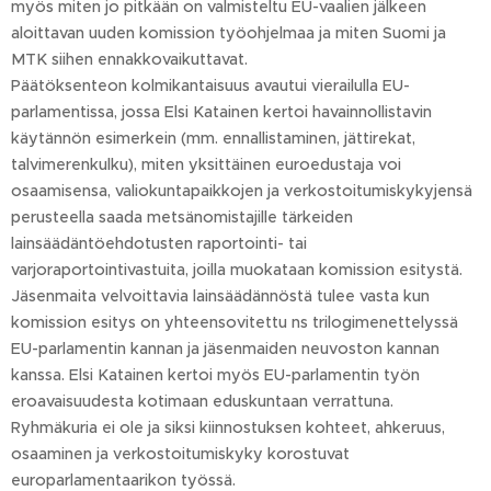
myös miten jo pitkään on valmisteltu EU-vaalien jälkeen
aloittavan uuden komission työohjelmaa ja miten Suomi ja
MTK siihen ennakkovaikuttavat.
Päätöksenteon kolmikantaisuus avautui vierailulla EU-
parlamentissa, jossa Elsi Katainen kertoi havainnollistavin
käytännön esimerkein (mm. ennallistaminen, jättirekat,
talvimerenkulku), miten yksittäinen euroedustaja voi
osaamisensa, valiokuntapaikkojen ja verkostoitumiskykyjensä
perusteella saada metsänomistajille tärkeiden
lainsäädäntöehdotusten raportointi- tai
varjoraportointivastuita, joilla muokataan komission esitystä.
Jäsenmaita velvoittavia lainsäädännöstä tulee vasta kun
komission esitys on yhteensovitettu ns trilogimenettelyssä
EU-parlamentin kannan ja jäsenmaiden neuvoston kannan
kanssa. Elsi Katainen kertoi myös EU-parlamentin työn
eroavaisuudesta kotimaan eduskuntaan verrattuna.
Ryhmäkuria ei ole ja siksi kiinnostuksen kohteet, ahkeruus,
osaaminen ja verkostoitumiskyky korostuvat
europarlamentaarikon työssä.