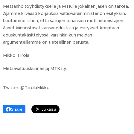
Metsänhoitoyhdistykselle ja MTK:lle jokainen jäsen on tärkeä.
Ajamme kiivaasti korjauksia valtiovarainministeriön esityksiin.
Luotamme siihen, että satojen tuhansien metsänomistajien
äänet kiinnostavat kansanedustajia ja esitykset korjataan
eduskuntakäsittelyssä, varsinkin kun meidän
argumenteillamme on tieteellinen perusta.
Mikko Tiirola
Metsävaltuuskunnan pj MTK r.y.
Twitter: @TiirolaMikko
Share