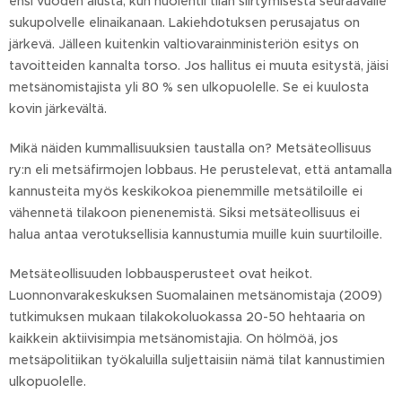
ensi vuoden alusta, kun huolehtii tilan siirtymisestä seuraavalle
sukupolvelle elinaikanaan. Lakiehdotuksen perusajatus on
järkevä. Jälleen kuitenkin valtiovarainministeriön esitys on
tavoitteiden kannalta torso. Jos hallitus ei muuta esitystä, jäisi
metsänomistajista yli 80 % sen ulkopuolelle. Se ei kuulosta
kovin järkevältä.
Mikä näiden kummallisuuksien taustalla on? Metsäteollisuus
ry:n eli metsäfirmojen lobbaus. He perustelevat, että antamalla
kannusteita myös keskikokoa pienemmille metsätiloille ei
vähennetä tilakoon pienenemistä. Siksi metsäteollisuus ei
halua antaa verotuksellisia kannustumia muille kuin suurtiloille.
Metsäteollisuuden lobbausperusteet ovat heikot.
Luonnonvarakeskuksen Suomalainen metsänomistaja (2009)
tutkimuksen mukaan tilakokoluokassa 20-50 hehtaaria on
kaikkein aktiivisimpia metsänomistajia. On hölmöä, jos
metsäpolitiikan työkaluilla suljettaisiin nämä tilat kannustimien
ulkopuolelle.