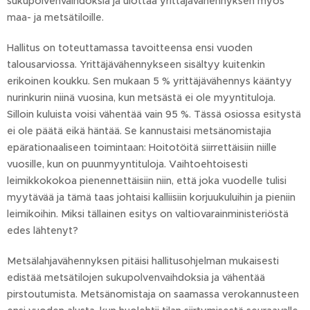
sukupolvenvaihdoksia ja ulottaa yrittäjävähennyksen myös
maa- ja metsätiloille.
Hallitus on toteuttamassa tavoitteensa ensi vuoden
talousarviossa. Yrittäjävähennykseen sisältyy kuitenkin
erikoinen koukku. Sen mukaan 5 % yrittäjävähennys kääntyy
nurinkurin niinä vuosina, kun metsästä ei ole myyntituloja.
Silloin kuluista voisi vähentää vain 95 %. Tässä osiossa esitystä
ei ole päätä eikä häntää. Se kannustaisi metsänomistajia
epärationaaliseen toimintaan: Hoitotöitä siirrettäisiin niille
vuosille, kun on puunmyyntituloja. Vaihtoehtoisesti
leimikkokokoa pienennettäisiin niin, että joka vuodelle tulisi
myytävää ja tämä taas johtaisi kalliisiin korjuukuluihin ja pieniin
leimikoihin. Miksi tällainen esitys on valtiovarainministeriöstä
edes lähtenyt?
Metsälahjavähennyksen pitäisi hallitusohjelman mukaisesti
edistää metsätilojen sukupolvenvaihdoksia ja vähentää
pirstoutumista. Metsänomistaja on saamassa verokannusteen