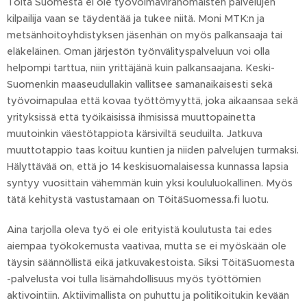
Töitä Suomesta ei ole työvoimaviranomaisten palvelujen
kilpailija vaan se täydentää ja tukee niitä. Moni MTK:n ja
metsänhoitoyhdistyksen jäsenhän on myös palkansaaja tai
eläkeläinen. Oman järjestön työnvälityspalveluun voi olla
helpompi tarttua, niin yrittäjänä kuin palkansaajana. Keski-
Suomenkin maaseudullakin vallitsee samanaikaisesti sekä
työvoimapulaa että kovaa työttömyyttä, joka aikaansaa sekä
yrityksissä että työikäisissä ihmisissä muuttopainetta
muutoinkin väestötappiota kärsiviltä seuduilta. Jatkuva
muuttotappio taas koituu kuntien ja niiden palvelujen turmaksi.
Hälyttävää on, että jo 14 keskisuomalaisessa kunnassa lapsia
syntyy vuosittain vähemmän kuin yksi koululuokallinen. Myös
tätä kehitystä vastustamaan on TöitäSuomessa.fi luotu.
Aina tarjolla oleva työ ei ole erityistä koulutusta tai edes
aiempaa työkokemusta vaativaa, mutta se ei myöskään ole
täysin säännöllistä eikä jatkuvakestoista. Siksi TöitäSuomesta
-palvelusta voi tulla lisämahdollisuus myös työttömien
aktivointiin. Aktiivimallista on puhuttu ja politikoitukin kevään