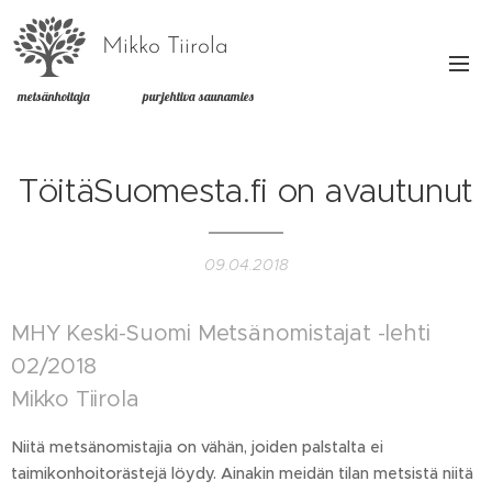
Mikko Tiirola
metsänhoitaja purjehtiva saunamies
TöitäSuomesta.fi on avautunut
09.04.2018
MHY Keski-Suomi Metsänomistajat -lehti
02/2018
Mikko Tiirola
Niitä metsänomistajia on vähän, joiden palstalta ei
taimikonhoitorästejä löydy. Ainakin meidän tilan metsistä niitä