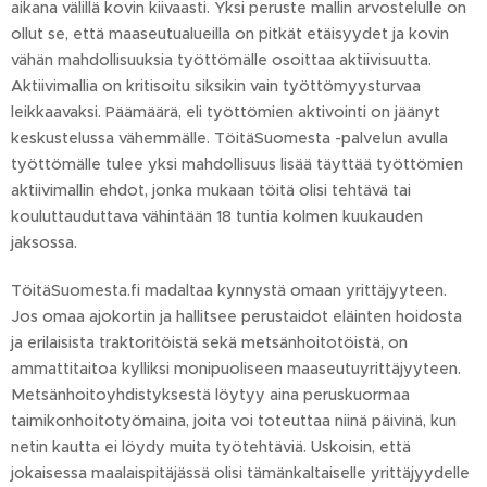
aikana välillä kovin kiivaasti. Yksi peruste mallin arvostelulle on
ollut se, että maaseutualueilla on pitkät etäisyydet ja kovin
vähän mahdollisuuksia työttömälle osoittaa aktiivisuutta.
Aktiivimallia on kritisoitu siksikin vain työttömyysturvaa
leikkaavaksi. Päämäärä, eli työttömien aktivointi on jäänyt
keskustelussa vähemmälle. TöitäSuomesta -palvelun avulla
työttömälle tulee yksi mahdollisuus lisää täyttää työttömien
aktiivimallin ehdot, jonka mukaan töitä olisi tehtävä tai
kouluttauduttava vähintään 18 tuntia kolmen kuukauden
jaksossa.
TöitäSuomesta.fi madaltaa kynnystä omaan yrittäjyyteen.
Jos omaa ajokortin ja hallitsee perustaidot eläinten hoidosta
ja erilaisista traktoritöistä sekä metsänhoitotöistä, on
ammattitaitoa kylliksi monipuoliseen maaseutuyrittäjyyteen.
Metsänhoitoyhdistyksestä löytyy aina peruskuormaa
taimikonhoitotyömaina, joita voi toteuttaa niinä päivinä, kun
netin kautta ei löydy muita työtehtäviä. Uskoisin, että
jokaisessa maalaispitäjässä olisi tämänkaltaiselle yrittäjyydelle