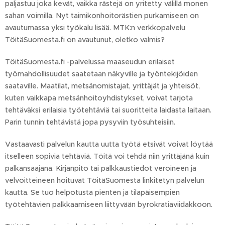
paljastuu joka kevät, vaikka rästejä on yritetty välillä monen
sahan voimilla. Nyt taimikonhoitorästien purkamiseen on
avautumassa yksi työkalu lisää. MTK:n verkkopalvelu
TöitäSuomesta.fi on avautunut, oletko valmis?
TöitäSuomesta.fi -palvelussa maaseudun erilaiset
työmahdollisuudet saatetaan näkyville ja työntekijöiden
saataville. Maatilat, metsänomistajat, yrittäjät ja yhteisöt,
kuten vaikkapa metsänhoitoyhdistykset, voivat tarjota
tehtäväksi erilaisia työtehtäviä tai suoritteita laidasta laitaan.
Parin tunnin tehtävistä jopa pysyviin työsuhteisiin.
Vastaavasti palvelun kautta uutta työtä etsivät voivat löytää
itselleen sopivia tehtäviä. Töitä voi tehdä niin yrittäjänä kuin
palkansaajana. Kirjanpito tai palkkaustiedot veroineen ja
velvoitteineen hoituvat TöitäSuomesta linkitetyn palvelun
kautta. Se tuo helpotusta pienten ja tilapäisempien
työtehtävien palkkaamiseen liittyvään byrokratiaviidakkoon.