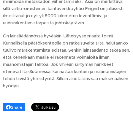
minimoida metsäkadon vähentämiseksi. Asia on merkittävä,
sillä valtio-omisteinen kantaverkkoyhtiö Fingrid on julkisesti
ilmoittanut jo nyt yli 5000 kilometrin leventämis- ja
uudisrakentamistarpeista johtokäytäviin.
On lainsäädännössä hyvääkin. Läheisyysperiaate toimii.
Kunnallisella päätöksenteolla on ratkaisuvalta siitä, halutaanko
tuulivoimarakentamista edistää. Senkin lainsäädäntö takaa sen,
että kenenkään maalle ei rakenneta voimaloita ilman
maanomistajan tahtoa. Jos vihreän siirtymän hankkeet
etenevät Itä-Suomessa, kannattaa kuntien ja maanomistajien
tehdä tiivistä yhteistyötä. Silloin aluetalous saa maksimaalisen
hyödyn.
Share