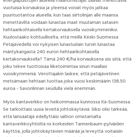
energiapuistojen alueella maanomistajat saavat merkittäviä
vuotuisia korvauksia ja yleensä voivat myös jatkaa
puuntuotantoa alueella, kun taas siirtolinjan alle maansa
menettäviltä voidaan lunastaa maat muutaman satasen
hehtaarikohtaisella kertakorvauksella vuosikymmeniksi.
Kuulostaako kohtuulliselta, että meillä Keski-Suomessa
Petäjävedellä voi nykyisen lunastuslain turvin lunastaa
mäntykangasta 240 euron hehtaarikohtaisella
kertakorvauksella? Tämä 240 €/ha korvauksena siis siitä, että
joku tekee tuottoisaa liiketoimintaa sinun maallasi
vuosikymmeniä. Verottajakin laskee, että petäjävetinen
metsämaan hehtaari tuottaa joka vuosi keskimäärin 138,50
euroa - Savonlinnan seudulla vielä enemmän.
Myös kantaverkko on heikommassa kunnossa Itä-Suomessa.
Se tarkoittaisi uusia leveitä johtokäytäviä. Siksi olisi tärkeää,
että lainsäätäjä edellyttäisi valtion omistamalta
kantaverkkoyhtiöltä ns korkeiden Tannenbaum-pylväiden
käyttöä, jolla johtokäytävien määrää ja leveyttä voitaisiin