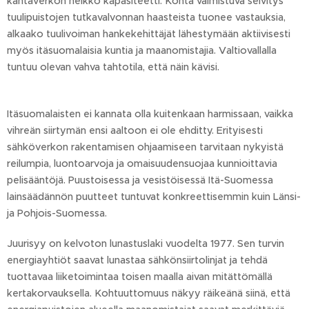
kantaverkon heikko kapasiteetti. Kohta valmistuva selvitys
tuulipuistojen tutkavalvonnan haasteista tuonee vastauksia,
alkaako tuulivoiman hankekehittäjät lähestymään aktiivisesti
myös itäsuomalaisia kuntia ja maanomistajia. Valtiovallalla
tuntuu olevan vahva tahtotila, että näin kävisi.
Itäsuomalaisten ei kannata olla kuitenkaan harmissaan, vaikka
vihreän siirtymän ensi aaltoon ei ole ehditty. Erityisesti
sähköverkon rakentamisen ohjaamiseen tarvitaan nykyistä
reilumpia, luontoarvoja ja omaisuudensuojaa kunnioittavia
pelisääntöjä. Puustoisessa ja vesistöisessä Itä-Suomessa
lainsäädännön puutteet tuntuvat konkreettisemmin kuin Länsi-
ja Pohjois-Suomessa.
Juurisyy on kelvoton lunastuslaki vuodelta 1977. Sen turvin
energiayhtiöt saavat lunastaa sähkönsiirtolinjat ja tehdä
tuottavaa liiketoimintaa toisen maalla aivan mitättömällä
kertakorvauksella. Kohtuuttomuus näkyy räikeänä siinä, että