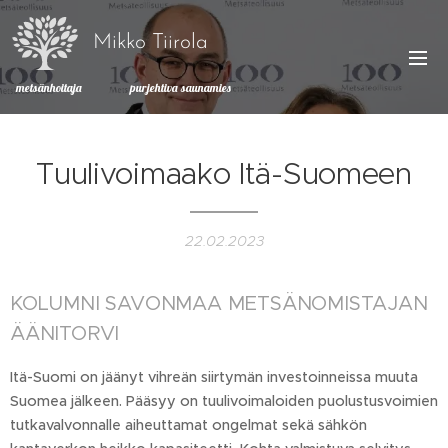
Mikko Tiirola
metsänhoitaja purjehtiva saunamies
Tuulivoimaako Itä-Suomeen
22.02.2023
KOLUMNI SAVONMAA METSÄNOMISTAJAN
ÄÄNITORVI
Itä-Suomi on jäänyt vihreän siirtymän investoinneissa muuta
Suomea jälkeen. Pääsyy on tuulivoimaloiden puolustusvoimien
tutkavalvonnalle aiheuttamat ongelmat sekä sähkön