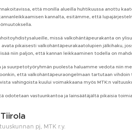
nakoitavissa, että monilla alueilla huhtikuussa anottu kaa
kannanleikkaamisen kannalta, esitämme, että lupajärjestelm
tömuutoksella.
tanhoitoyhdistysalueille, missä valkohäntäpeurakanta on ylisu
 avata pikaisesti valkohäntäpeurakaatolupien jälkihaku, jo
lisää niin paljon, että kannan leikkaaminen todella on mahdo
ta ja suurpetotyöryhmän puolesta haluamme vedota niin met
ntoonkin, että valkohäntäpeuraongelmaan tartutaan vihdoin
avista vahingoista kuului voimakkaana myös MTK:n valtuus
tä odotetaan vastuunkantoa ja lainsäätäjältä pikaisia toimia
Tiirola
tuuskunnan pj, MTK r.y.