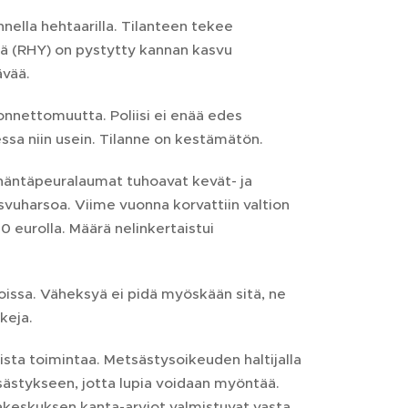
nella hehtaarilla. Tilanteen tekee
sä (RHY) on pystytty kannan kasvu
ävää.
onnettomuutta. Poliisi ei enää edes
essa niin usein. Tilanne on kestämätön.
ohäntäpeuralaumat tuhoavat kevät- ja
svuharsoa. Viime vuonna korvattiin valtion
 eurolla. Määrä nelinkertaistui
issa. Väheksyä ei pidä myöskään sitä, ne
keja.
sta toimintaa. Metsästysoikeuden haltijalla
sästykseen, jotta lupia voidaan myöntää.
akeskuksen kanta-arviot valmistuvat vasta