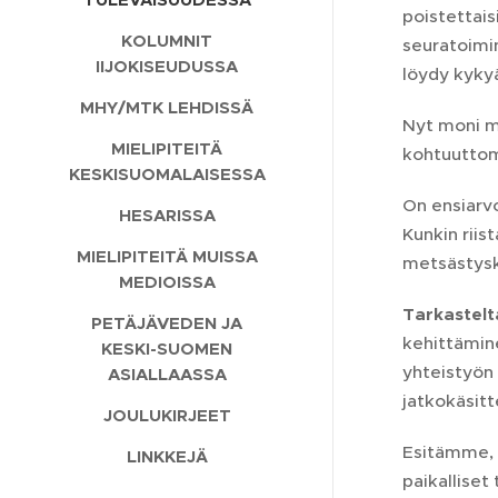
poistettais
KOLUMNIT
seuratoimin
IIJOKISEUDUSSA
löydy kykyä
MHY/MTK LEHDISSÄ
Nyt moni m
MIELIPITEITÄ
kohtuuttom
KESKISUOMALAISESSA
On ensiarvo
HESARISSA
Kunkin riis
MIELIPITEITÄ MUISSA
metsästysk
MEDIOISSA
Tarkastelt
PETÄJÄVEDEN JA
kehittämin
KESKI-SUOMEN
yhteistyön 
ASIALLAASSA
jatkokäsitte
JOULUKIRJEET
Esitämme, 
LINKKEJÄ
paikalliset 