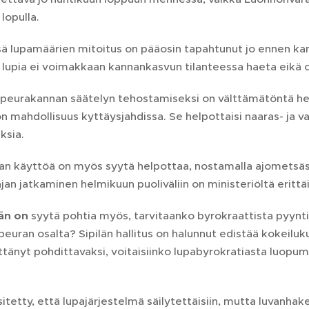
lopulla.
ä lupamäärien mitoitus on pääosin tapahtunut jo ennen ka
ä lupia ei voimakkaan kannankasvun tilanteessa haeta eikä o
peurakannan säätelyn tehostamiseksi on välttämätöntä hel
n mahdollisuus kyttäysjahdissa. Se helpottaisi naaras- ja 
ksia.
ran käyttöä on myös syytä helpottaa, nostamalla ajometsäs
an jatkaminen helmikuun puoliväliin on ministeriöltä erittä
jän on
syytä pohtia myös, tarvitaanko byrokraattista pyynti
euran osalta? Sipilän hallitus on halunnut edistää kokeiluk
tänyt pohdittavaksi, voitaisiinko lupabyrokratiasta luopum
tetty, että lupajärjestelmä säilytettäisiin, mutta luvanhak