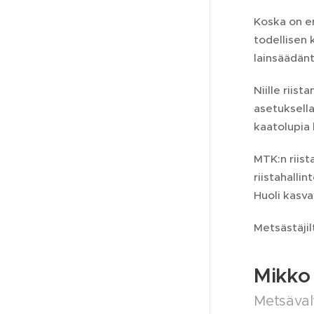
Koska on en
todellisen 
lainsäädän
Niille riis
asetuksella
kaatolupia 
MTK:n riis
riistahalli
Huoli kasv
Metsästäjil
Mikko 
Metsäval