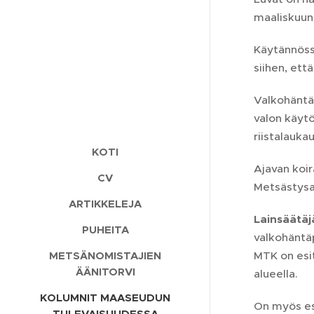
maaliskuun 
Käytännöss
siihen, ett
Valkohäntä
valon käytö
riistalaukau
KOTI
Ajavan koi
CV
Metsästysaj
ARTIKKELEJA
Lainsäätä
PUHEITA
valkohäntäp
METSÄNOMISTAJIEN
MTK on esit
ÄÄNITORVI
alueella.
KOLUMNIT MAASEUDUN
On myös esi
TULEVAISUUDESSA