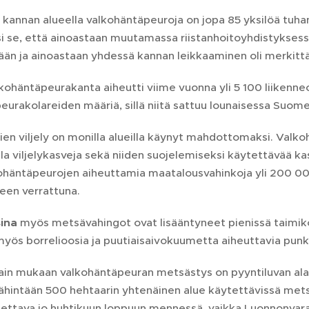
annan alueella valkohäntäpeuroja on jopa 85 yksilöä tuhan
si se, että ainoastaan muutamassa riistanhoitoyhdistykses
än ja ainoastaan yhdessä kannan leikkaaminen oli merkitt
lkohäntäpeurakanta aiheutti viime vuonna yli 5 100 liikenne
peurakolareiden määriä, sillä niitä sattuu lounaisessa Suom
ien viljely on monilla alueilla käynyt mahdottomaksi. Valk
a viljelykasveja sekä niiden suojelemiseksi käytettävää ka
ohäntäpeurojen aiheuttamia maatalousvahinkoja yli 200 000
een verrattuna.
sina
myös metsävahingot ovat lisääntyneet pienissä taimiko
myös borrelioosia ja puutiaisaivokuumetta aiheuttavia punk
ain mukaan valkohäntäpeuran metsästys on pyyntiluvan alai
vähintään 500 hehtaarin yhtenäinen alue käytettävissä met
aettava jo huhtikuun loppuun mennessä, vaikka Luonnonvar