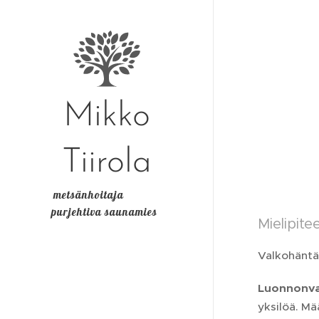
Mikko
Tiirola
metsänhoitaja
purjehtiva saunamies
Mielipite
Valkohäntäp
Luonnonv
yksilöä. Mä