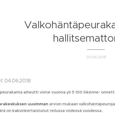
Valkohäntäpeuraka
hallitsematt
04.06.2018
et 04.06.2018
eurakanta aiheutti viime vuonna yli 5 100 liikenne- onnet
arakeskuksen uusimman
arvion mukaan valkohäntäpeuroja
ärä on kaksinkertaistunut reilussa viidessä vuodessa.