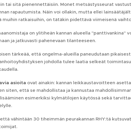
iin tai sitä pienennettäisiin. Monet metsästysseurat vastus
nan rapautumista. Näin voi ollakin, mutta ellei lainsäätäjält
 muihin ratkaisuihin, on tätäkin pidettävä viimeisenä vaiht
aanomistaja on ylitiheän kannan alueella "panttivankina" 
aan ja jatkuvasti pahenevaan tilanteeseen.
isen tärkeää, että ongelma-alueilla paneudutaan pikaisesti
tanhoitoyhdistyksen johdolla tulee laatia selkeät toimintas
audella.
avia asioita
ovat ainakin: kannan leikkaustavoitteen asett
en siten, että se mahdollistaa ja kannustaa mahdollisimm
lisääminen esimerkiksi kylmätilojen käytössä sekä tarvitta
lylle.
että vähintään 30 tiheimmän peurakannan RHY:tä kutsuvat 
toimijat.