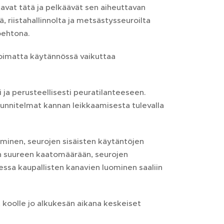
tavat tätä ja pelkäävät sen aiheuttavan
ä, riistahallinnolta ja metsästysseuroilta
oehtona.
voimatta käytännössä vaikuttaa
 ja perusteellisesti peuratilanteeseen.
uunnitelmat kannan leikkaamisesta tulevalla
aminen, seurojen sisäisten käytäntöjen
an suureen kaatomäärään, seurojen
essa kaupallisten kanavien luominen saaliin
koolle jo alkukesän aikana keskeiset