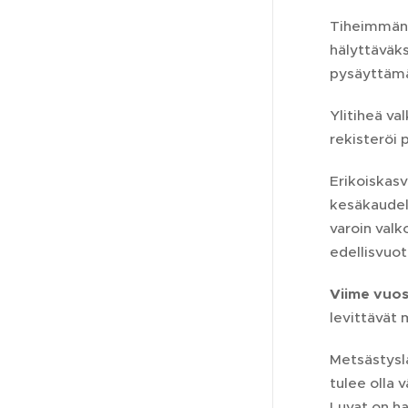
Tiheimmän k
hälyttäväk
pysäyttämä
Ylitiheä va
rekisteröi 
Erikoiskasv
kesäkaudell
varoin valk
edellisvuot
Viime vuo
levittävät 
Metsästysl
tulee olla 
Luvat on h