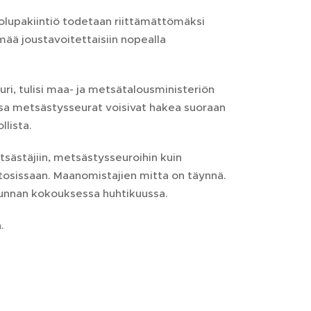
tolupakiintiö todetaan riittämättömäksi
ää joustavoitettaisiin nopealla
uri, tulisi maa- ja metsätalousministeriön
ssa metsästysseurat voisivat hakea suoraan
llista.
sästäjiin, metsästysseuroihin kuin
 tosissaan. Maanomistajien mitta on täynnä.
kunnan kokouksessa huhtikuussa.
.