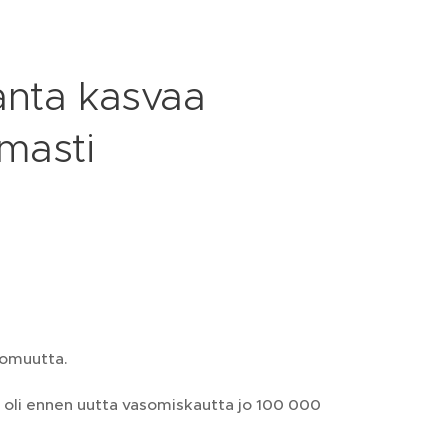
nta kasvaa
omasti
tomuutta.
 oli ennen uutta vasomiskautta jo 100 000