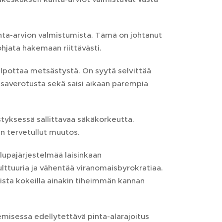
nta-arvion valmistumista. Tämä on johtanut
hjata hakemaan riittävästi.
pottaa metsästystä. On syytä selvittää
vasaverotusta sekä saisi aikaan parempia
tyksessä sallittavaa säkäkorkeutta.
in tervetullut muutos.
lupajärjestelmää laisinkaan
ulttuuria ja vähentää viranomaisbyrokratiaa.
ista kokeilla ainakin tiheimmän kannan
emisessa edellytettävä pinta-alarajoitus