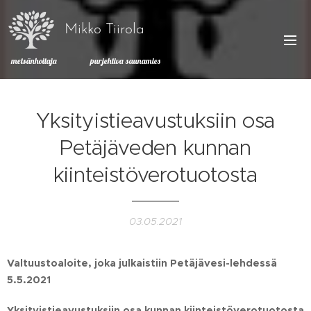
Mikko Tiirola
metsänhoitaja purjehtiva saunamies
Yksityistieavustuksiin osa
Petäjäveden kunnan
kiinteistöverotuotosta
03.05.2021
Valtuustoaloite, joka julkaistiin Petäjävesi-lehdessä
5.5.2021
Yksityistieavustuksiin osa kunnan kiinteistöverotuotosta