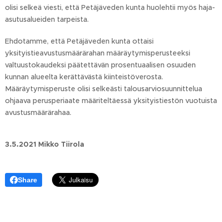
olisi selkeä viesti, että Petäjäveden kunta huolehtii myös haja-
asutusalueiden tarpeista.
Ehdotamme, että Petäjäveden kunta ottaisi
yksityistieavustusmäärärahan määräytymisperusteeksi
valtuustokaudeksi päätettävän prosentuaalisen osuuden
kunnan alueelta kerättävästä kiinteistöverosta.
Määräytymisperuste olisi selkeästi talousarviosuunnittelua
ohjaava perusperiaate määriteltäessä yksityistiestön vuotuista
avustusmäärärahaa.
3.5.2021 Mikko Tiirola
Share