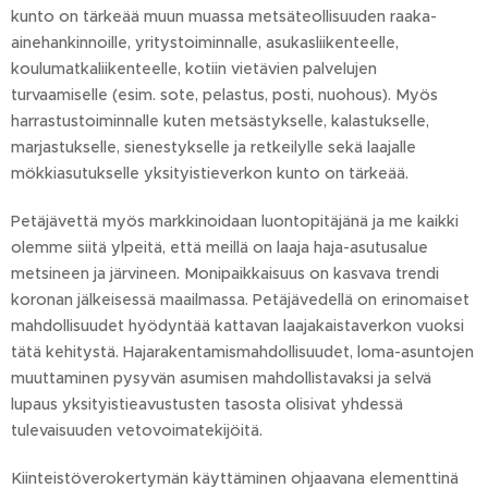
kunto on tärkeää muun muassa metsäteollisuuden raaka-
ainehankinnoille, yritystoiminnalle, asukasliikenteelle,
koulumatkaliikenteelle, kotiin vietävien palvelujen
turvaamiselle (esim. sote, pelastus, posti, nuohous). Myös
harrastustoiminnalle kuten metsästykselle, kalastukselle,
marjastukselle, sienestykselle ja retkeilylle sekä laajalle
mökkiasutukselle yksityistieverkon kunto on tärkeää.
Petäjävettä myös markkinoidaan luontopitäjänä ja me kaikki
olemme siitä ylpeitä, että meillä on laaja haja-asutusalue
metsineen ja järvineen. Monipaikkaisuus on kasvava trendi
koronan jälkeisessä maailmassa. Petäjävedellä on erinomaiset
mahdollisuudet hyödyntää kattavan laajakaistaverkon vuoksi
tätä kehitystä. Hajarakentamismahdollisuudet, loma-asuntojen
muuttaminen pysyvän asumisen mahdollistavaksi ja selvä
lupaus yksityistieavustusten tasosta olisivat yhdessä
tulevaisuuden vetovoimatekijöitä.
Kiinteistöverokertymän käyttäminen ohjaavana elementtinä