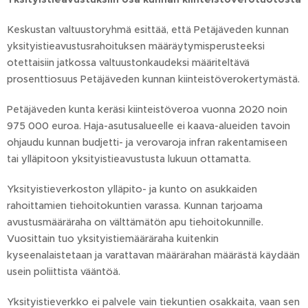
Keskustan valtuustoryhmä esittää, että Petäjäveden kunnan
yksityistieavustusrahoituksen määräytymisperusteeksi
otettaisiin jatkossa valtuustonkaudeksi määriteltävä
prosenttiosuus Petäjäveden kunnan kiinteistöverokertymästä.
Petäjäveden kunta keräsi kiinteistöveroa vuonna 2020 noin
975 000 euroa. Haja-asutusalueelle ei kaava-alueiden tavoin
ohjaudu kunnan budjetti- ja verovaroja infran rakentamiseen
tai ylläpitoon yksityistieavustusta lukuun ottamatta.
Yksityistieverkoston ylläpito- ja kunto on asukkaiden
rahoittamien tiehoitokuntien varassa. Kunnan tarjoama
avustusmääräraha on välttämätön apu tiehoitokunnille.
Vuosittain tuo yksityistiemääräraha kuitenkin
kyseenalaistetaan ja varattavan määrärahan määrästä käydään
usein poliittista vääntöä.
Yksityistieverkko ei palvele vain tiekuntien osakkaita, vaan sen