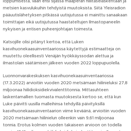
loppumisesta, vaan ensi sijassa maaperän hiilitaselaskentaan ja
metsien kasvulukuihin tehdyistä muutoksista. Siitä Yleisradion
pääuutislähetyksen pitkässä uutisjutussa ei mainittu sanaakaan
toimittajan eikä uutisjutussa haastateltujen Ilmastopaneelin
nykyisen ja entisen puheenjohtajan toimesta.
Katsojille olisi pitänyt kertoa, että Luken
kasvihuonekaasuinventaariossa käytettyjä estimaatteja on
muutettu oleellisesti Venäjän hyökkäyssodan alettua ja
ilmastolain säätämisen jälkeen vuoden 2022 loppupuolella.
Luonnonvarakeskuksen kasvihuonekaasuinventaariossa
(17.3.2022) arvioitiin vuoden 2020 metsämaan hiilinieluksi 27,8
miljoonaa hiilidioksidiekvivalenttitonnia. Mittasuhteen
laskentamallien tuomasta muutoksesta kertoo se, että kun
Luke päivitti uusilla malleihinsa tehdyillä päivityksillä
kasvihuonekaasuinventaarion viime keväänä, arvioitiin vuoden
2020 metsämaan hiilinielun olleenkin vain 9,61 miljoonaa
tonnia. Erotus kolmen vuoden takaiseen arvioon on todella