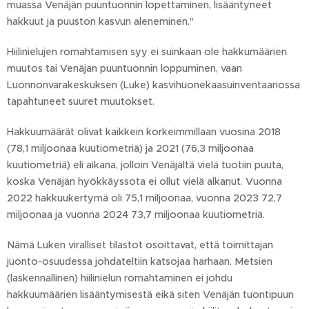
muassa Venäjän puuntuonnin lopettaminen, lisääntyneet
hakkuut ja puuston kasvun aleneminen."
Hiilinielujen romahtamisen syy ei suinkaan ole hakkumäärien
muutos tai Venäjän puuntuonnin loppuminen, vaan
Luonnonvarakeskuksen (Luke) kasvihuonekaasuinventaariossa
tapahtuneet suuret muutokset.
Hakkuumäärät olivat kaikkein korkeimmillaan vuosina 2018
(78,1 miljoonaa kuutiometriä) ja 2021 (76,3 miljoonaa
kuutiometriä) eli aikana, jolloin Venäjältä vielä tuotiin puuta,
koska Venäjän hyökkäyssota ei ollut vielä alkanut. Vuonna
2022 hakkuukertymä oli 75,1 miljoonaa, vuonna 2023 72,7
miljoonaa ja vuonna 2024 73,7 miljoonaa kuutiometriä.
Nämä Luken viralliset tilastot osoittavat, että toimittajan
juonto-osuudessa johdateltiin katsojaa harhaan. Metsien
(laskennallinen) hiilinielun romahtaminen ei johdu
hakkuumäärien lisääntymisestä eikä siten Venäjän tuontipuun