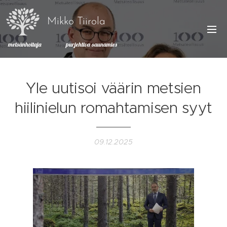
Mikko Tiirola
metsänhoitaja purjehtiva saunamies
Yle uutisoi väärin metsien
hiilinielun romahtamisen syyt
09.12.2025