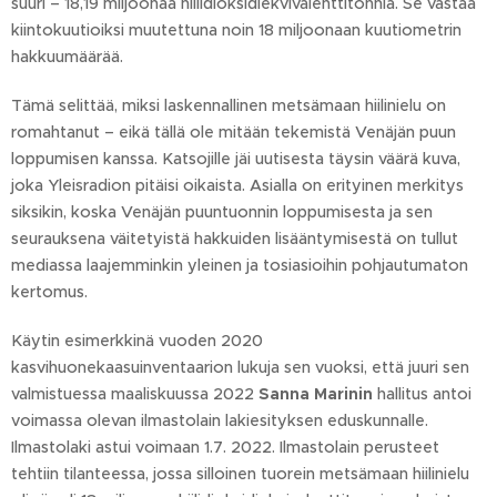
suuri – 18,19 miljoonaa hiilidioksidiekvivalenttitonnia. Se vastaa
kiintokuutioiksi muutettuna noin 18 miljoonaan kuutiometrin
hakkuumäärää.
Tämä selittää, miksi laskennallinen metsämaan hiilinielu on
romahtanut – eikä tällä ole mitään tekemistä Venäjän puun
loppumisen kanssa. Katsojille jäi uutisesta täysin väärä kuva,
joka Yleisradion pitäisi oikaista. Asialla on erityinen merkitys
siksikin, koska Venäjän puuntuonnin loppumisesta ja sen
seurauksena väitetyistä hakkuiden lisääntymisestä on tullut
mediassa laajemminkin yleinen ja tosiasioihin pohjautumaton
kertomus.
Käytin esimerkkinä vuoden 2020
kasvihuonekaasuinventaarion lukuja sen vuoksi, että juuri sen
valmistuessa maaliskuussa 2022
Sanna Marinin
hallitus antoi
voimassa olevan ilmastolain lakiesityksen eduskunnalle.
Ilmastolaki astui voimaan 1.7. 2022. Ilmastolain perusteet
tehtiin tilanteessa, jossa silloinen tuorein metsämaan hiilinielu