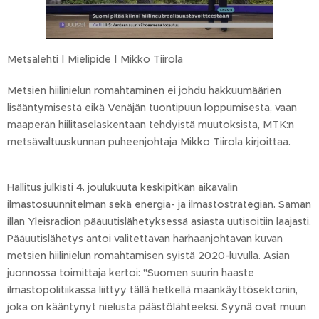
Metsälehti | Mielipide | Mikko Tiirola
Metsien hiilinielun romahtaminen ei johdu hakkuumäärien
lisääntymisestä eikä Venäjän tuontipuun loppumisesta, vaan
maaperän hiilitaselaskentaan tehdyistä muutoksista, MTK:n
metsävaltuuskunnan puheenjohtaja Mikko Tiirola kirjoittaa.
Hallitus julkisti 4. joulukuuta keskipitkän aikavälin
ilmastosuunnitelman sekä energia- ja ilmastostrategian. Saman
illan Yleisradion pääuutislähetyksessä asiasta uutisoitiin laajasti.
Pääuutislähetys antoi valitettavan harhaanjohtavan kuvan
metsien hiilinielun romahtamisen syistä 2020-luvulla. Asian
juonnossa toimittaja kertoi: "Suomen suurin haaste
ilmastopolitiikassa liittyy tällä hetkellä maankäyttösektoriin,
joka on kääntynyt nielusta päästölähteeksi. Syynä ovat muun