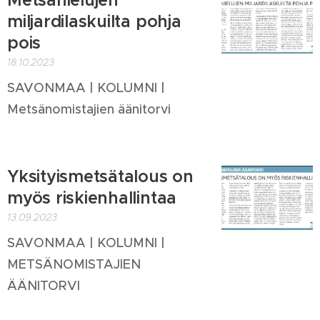
Metsänielujen
miljardilaskuilta pohja
pois
18.10.2023
SAVONMAA | KOLUMNI |
Metsänomistajien äänitorvi
Yksityismetsätalous on
myös riskienhallintaa
13.09.2023
SAVONMAA | KOLUMNI |
METSÄNOMISTAJIEN
ÄÄNITORVI