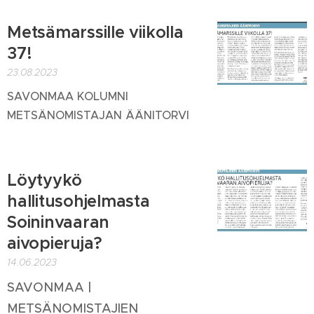
Metsämarssille viikolla
37!
23.08.2023
SAVONMAA KOLUMNI
METSÄNOMISTAJAN ÄÄNITORVI
Löytyykö
hallitusohjelmasta
Soininvaaran
aivopieruja?
14.06.2023
SAVONMAA |
METSÄNOMISTAJIEN