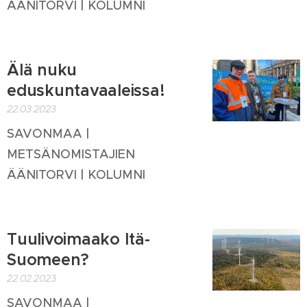
ÄÄNITORVI | KOLUMNI
Älä nuku
eduskuntavaaleissa!
22.03.2023
SAVONMAA |
METSÄNOMISTAJIEN
ÄÄNITORVI | KOLUMNI
Tuulivoimaako Itä-
Suomeen?
22.02.2023
SAVONMAA |